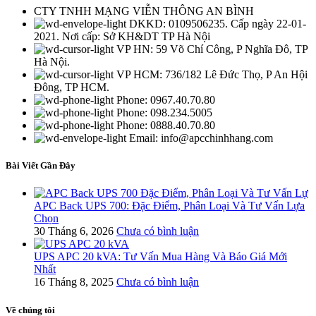
CTY TNHH MẠNG VIỄN THÔNG AN BÌNH
DKKD: 0109506235. Cấp ngày 22-01-
2021. Nơi cấp: Sở KH&DT TP Hà Nội
VP HN: 59 Võ Chí Công, P Nghĩa Đô, TP
Hà Nội.
VP HCM: 736/182 Lê Đức Thọ, P An Hội
Đông, TP HCM.
Phone: 0967.40.70.80
Phone: 098.234.5005
Phone: 0888.40.70.80
Email: info@apcchinhhang.com
Bài Viết Gần Đây
APC Back UPS 700: Đặc Điểm, Phân Loại Và Tư Vấn Lựa
Chọn
30 Tháng 6, 2026
Chưa có bình luận
UPS APC 20 kVA: Tư Vấn Mua Hàng Và Báo Giá Mới
Nhất
16 Tháng 8, 2025
Chưa có bình luận
Về chúng tôi