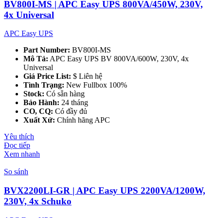
BV800I-MS | APC Easy UPS 800VA/450W, 230V,
4x Universal
APC Easy UPS
Part Number:
BV800I-MS
Mô Tả:
APC Easy UPS BV 800VA/600W, 230V, 4x
Universal
Giá Price List:
$ Liên hệ
Tình Trạng:
New Fullbox 100%
Stock:
Có sẵn hàng
Bảo Hành:
24 tháng
CO, CQ:
Có đầy đủ
Xuất Xứ:
Chính hãng APC
Yêu thích
Đọc tiếp
Xem nhanh
So sánh
BVX2200LI-GR | APC Easy UPS 2200VA/1200W,
230V, 4x Schuko