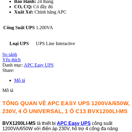
Bảo Hành:
24 tháng
CO, CQ:
Có đầy đủ
Xuất Xứ:
Chính hãng APC
Công Suất UPS
1.200VA
Loại UPS
UPS Line Interactive
So sánh
Yêu thích
Danh mục:
APC Easy UPS
Share:
Mô tả
Mô tả
TỔNG QUAN VỀ APC EASY UPS 1200VA/650W,
230V, 4 Ổ UNIVERSAL, 1 Ổ C13 BVX1200LI-MS
BVX1200LI-MS
là thiết bị
APC Easy UPS
công suất
1200VA/650W với điện áp 230V, hỗ trợ 4 cổng đa năng