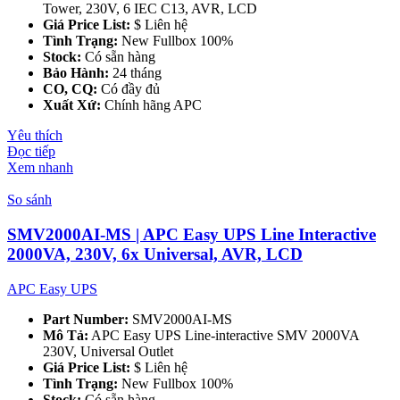
Tower, 230V, 6 IEC C13, AVR, LCD
Giá Price List:
$ Liên hệ
Tình Trạng:
New Fullbox 100%
Stock:
Có sẵn hàng
Bảo Hành:
24 tháng
CO, CQ:
Có đầy đủ
Xuất Xứ:
Chính hãng APC
Yêu thích
Đọc tiếp
Xem nhanh
So sánh
SMV2000AI-MS | APC Easy UPS Line Interactive
2000VA, 230V, 6x Universal, AVR, LCD
APC Easy UPS
Part Number:
SMV2000AI-MS
Mô Tả:
APC Easy UPS Line-interactive SMV 2000VA
230V, Universal Outlet
Giá Price List:
$ Liên hệ
Tình Trạng:
New Fullbox 100%
Stock:
Có sẵn hàng