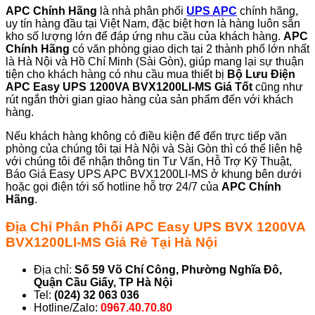
APC Chính Hãng
là nhà phân phối
UPS APC
chính hãng,
uy tín hàng đầu tại Việt Nam, đặc biệt hơn là hàng luôn sẵn
kho số lượng lớn để đáp ứng nhu cầu của khách hàng.
APC
Chính Hãng
có văn phòng giao dịch tại 2 thành phố lớn nhất
là Hà Nội và Hồ Chí Minh (Sài Gòn), giúp mang lại sự thuận
tiện cho khách hàng có nhu cầu mua thiết bị
Bộ Lưu Điện
APC Easy UPS 1200VA BVX1200LI-MS Giá Tốt
cũng như
rút ngắn thời gian giao hàng của sản phẩm đến với khách
hàng.
Nếu khách hàng không có điều kiện để đến trực tiếp văn
phòng của chúng tôi tại Hà Nội và Sài Gòn thì có thể liên hệ
với chúng tôi để nhận thông tin Tư Vấn, Hỗ Trợ Kỹ Thuật,
Báo Giá Easy UPS APC BVX1200LI-MS ở khung bên dưới
hoặc gọi điện tới số hotline hỗ trợ 24/7 của
APC Chính
Hãng
.
Địa Chỉ Phân Phối APC Easy UPS BVX 1200VA
BVX1200LI-MS Giá Rẻ Tại Hà Nội
Địa chỉ:
Số 59 Võ Chí Công, Phường Nghĩa Đô,
Quận Cầu Giấy, TP Hà Nội
Tel:
(024) 32 063 036
Hotline/Zalo:
0967.40.70.80