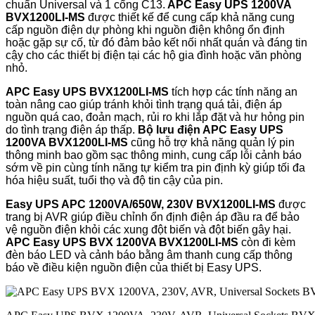
chuẩn Universal và 1 cổng C13.
APC Easy UPS 1200VA
BVX1200LI-MS
được thiết kế để cung cấp khả năng cung
cấp nguồn điện dự phòng khi nguồn điện không ổn định
hoặc gặp sự cố, từ đó đảm bảo kết nối nhất quán và đáng tin
cậy cho các thiết bị điện tại các hộ gia đình hoặc văn phòng
nhỏ.
APC Easy UPS BVX1200LI-MS
tích hợp các tính năng an
toàn nâng cao giúp tránh khỏi tình trạng quá tải, điện áp
nguồn quá cao, đoản mạch, rủi ro khi lắp đặt và hư hỏng pin
do tình trạng điện áp thấp.
Bộ lưu điện APC Easy UPS
1200VA
BVX1200LI-MS
cũng hỗ trợ khả năng quản lý pin
thông minh bao gồm sạc thông minh, cung cấp lỗi cảnh báo
sớm về pin cùng tính năng tự kiểm tra pin định kỳ giúp tối đa
hóa hiệu suất, tuổi thọ và độ tin cậy của pin.
Easy UPS APC 1200VA/650W, 230V BVX1200LI-MS
được
trang bị AVR giúp điều chỉnh ổn định điện áp đầu ra để bảo
vệ nguồn điện khỏi các xung đột biến và đột biến gây hại.
APC Easy UPS BVX 1200VA BVX1200LI-MS
còn đi kèm
đèn báo LED và cảnh báo bằng âm thanh cung cấp thông
báo về điều kiện nguồn điện của thiết bị Easy UPS.