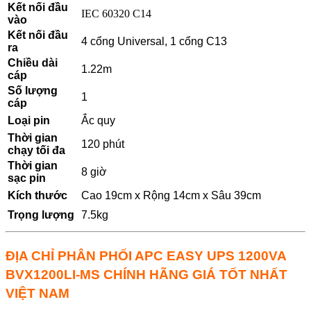
Kết nối đầu
IEC 60320 C14
vào
Kết nối đầu
4 cổng Universal, 1 cổng C13
ra
Chiều dài
1.22m
cáp
Số lượng
1
cáp
Loại pin
Ắc quy
Thời gian
120 phút
chạy tối đa
Thời gian
8 giờ
sạc pin
Kích thước
Cao 19cm x Rộng 14cm x Sâu 39cm
Trọng lượng
7.5kg
ĐỊA CHỈ PHÂN PHỐI APC EASY UPS 1200VA
BVX1200LI-MS CHÍNH HÃNG GIÁ TỐT NHẤT
VIỆT NAM