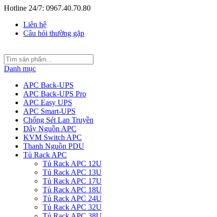
Hotline 24/7: 0967.40.70.80
Liên hệ
Câu hỏi thường gặp
Danh mục
APC Back-UPS
APC Back-UPS Pro
APC Easy UPS
APC Smart-UPS
Chống Sét Lan Truyền
Dây Nguồn APC
KVM Switch APC
Thanh Nguồn PDU
Tủ Rack APC
Tủ Rack APC 12U
Tủ Rack APC 13U
Tủ Rack APC 17U
Tủ Rack APC 18U
Tủ Rack APC 24U
Tủ Rack APC 32U
Tủ Rack APC 38U