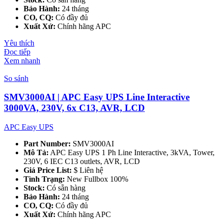
Bảo Hành:
24 tháng
CO, CQ:
Có đầy đủ
Xuất Xứ:
Chính hãng APC
Yêu thích
Đọc tiếp
Xem nhanh
So sánh
SMV3000AI | APC Easy UPS Line Interactive
3000VA, 230V, 6x C13, AVR, LCD
APC Easy UPS
Part Number:
SMV3000AI
Mô Tả:
APC Easy UPS 1 Ph Line Interactive, 3kVA, Tower,
230V, 6 IEC C13 outlets, AVR, LCD
Giá Price List:
$ Liên hệ
Tình Trạng:
New Fullbox 100%
Stock:
Có sẵn hàng
Bảo Hành:
24 tháng
CO, CQ:
Có đầy đủ
Xuất Xứ:
Chính hãng APC