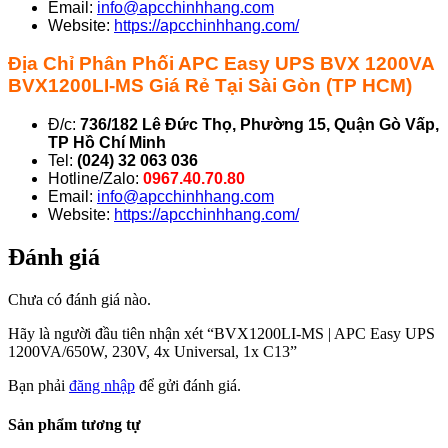
Email:
info@apcchinhhang.com
Website:
https://apcchinhhang.com/
Địa Chỉ Phân Phối APC Easy UPS BVX 1200VA
BVX1200LI-MS Giá Rẻ Tại
Sài Gòn (TP HCM)
Đ/c:
736/182 Lê Đức Thọ, Phường 15, Quận Gò Vấp,
TP Hồ Chí Minh
Tel:
(024) 32 063 036
Hotline/Zalo:
0967.40.70.80
Email:
info@apcchinhhang.com
Website:
https://apcchinhhang.com/
Đánh giá
Chưa có đánh giá nào.
Hãy là người đầu tiên nhận xét “BVX1200LI-MS | APC Easy UPS
1200VA/650W, 230V, 4x Universal, 1x C13”
Bạn phải
đăng nhập
để gửi đánh giá.
Sản phẩm tương tự