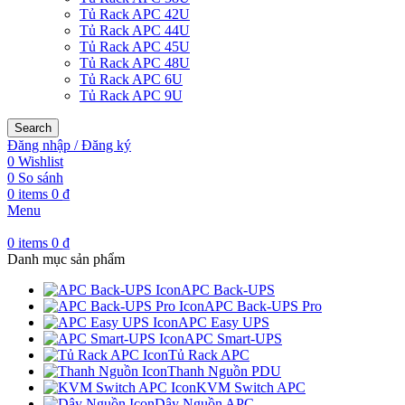
Tủ Rack APC 42U
Tủ Rack APC 44U
Tủ Rack APC 45U
Tủ Rack APC 48U
Tủ Rack APC 6U
Tủ Rack APC 9U
Search
Đăng nhập / Đăng ký
0
Wishlist
0
So sánh
0
items
0
₫
Menu
0
items
0
₫
Danh mục sản phẩm
APC Back-UPS
APC Back-UPS Pro
APC Easy UPS
APC Smart-UPS
Tủ Rack APC
Thanh Nguồn PDU
KVM Switch APC
Dây Nguồn APC