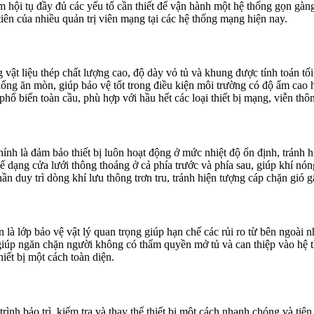
hội tụ đầy đủ các yếu tố cần thiết để vận hành một hệ thống gọn gàn
iên của nhiều quản trị viên mạng tại các hệ thống mạng hiện nay.
g vật liệu thép chất lượng cao, độ dày vỏ tủ và khung được tính toán 
ống ăn mòn, giúp bảo vệ tốt trong điều kiện môi trường có độ ẩm cao h
phổ biến toàn cầu, phù hợp với hầu hết các loại thiết bị mạng, viễn thôn
nh là đảm bảo thiết bị luôn hoạt động ở mức nhiệt độ ổn định, tránh 
kế dạng cửa lưới thông thoáng ở cả phía trước và phía sau, giúp khí nó
n duy trì dòng khí lưu thông trơn tru, tránh hiện tượng cáp chặn gió gâ
 là lớp bảo vệ vật lý quan trọng giúp hạn chế các rủi ro từ bên ngoài 
 giúp ngăn chặn người không có thẩm quyền mở tủ và can thiệp vào hệ t
iết bị một cách toàn diện.
nh bảo trì, kiểm tra và thay thế thiết bị một cách nhanh chóng và tiện