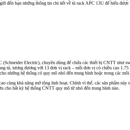
ẽ gửi đến bạn những thông tin chi tiết về tủ rack APC 13U để hiểu được
 (Schneider Electric), chuyên dùng để chứa các thiết bị CNTT như swit
ng tủ, tương đương với 13 đơn vị rack – mỗi đơn vị có chiều cao 1.7
cho những hệ thống có quy mô nhỏ đến trung bình hoặc trong các môi
cao cùng khả năng mở rộng linh hoạt. Chính vì thế, các sản phẩm này n
ối ưu cho bất kỳ hệ thống CNTT quy mô từ nhỏ đến trung bình nào.