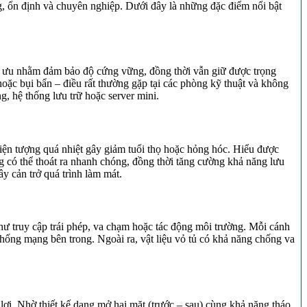
g, ổn định và chuyên nghiệp. Dưới đây là những đặc điểm nổi bật
tối ưu nhằm đảm bảo độ cứng vững, đồng thời vẫn giữ được trọng
oặc bụi bẩn – điều rất thường gặp tại các phòng kỹ thuật và không
g, hệ thống lưu trữ hoặc server mini.
hiện tượng quá nhiệt gây giảm tuổi thọ hoặc hỏng hóc. Hiểu được
ng có thể thoát ra nhanh chóng, đồng thời tăng cường khả năng lưu
y cản trở quá trình làm mát.
như truy cập trái phép, va chạm hoặc tác động môi trường. Mỗi cánh
hống mạng bên trong. Ngoài ra, vật liệu vỏ tủ có khả năng chống va
 lợi. Nhờ thiết kế dạng mở hai mặt (trước – sau) cùng khả năng tháo