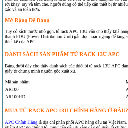
rời khay, ray và tấm che, người dùng có thể tiếp cận thiết bị từ nh
xác và an toàn hơn.
Mở Rộng Dễ Dàng
Tuy có kích thước nhỏ gọn, tủ rack APC 13U vẫn cho thấy khả năng 
thanh PDU (Power Distribution Unit) gắn dọc hoặc ngang để tăng số l
thiết kế của APC.
DANH SÁCH SẢN PHẨM TỦ RACK 13U APC
Bảng dưới đây cho thấy danh sách các thiết bị tủ rack 13U APC dà
giấy tờ chứng minh nguồn gốc xuất xứ.
Mã sản phẩm
M
AR100
A
AR100HD
A
MUA TỦ RACK APC 13U CHÍNH HÃNG Ở ĐÂU
APC Chính Hãng
là địa chỉ phân phối APC hàng đầu tại Việt Nam.
phẩm APC do chúng tôi cung cấp đều đi kèm đầy đủ giấy tờ chứng t