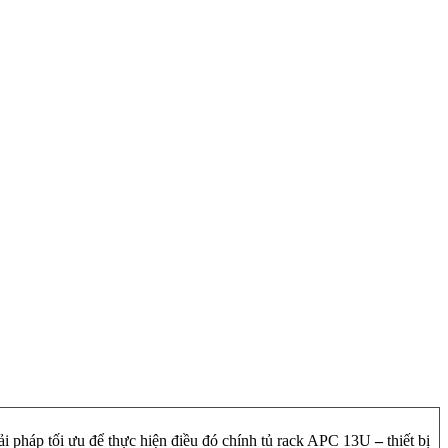
ải pháp tối ưu để thực hiện điều đó chính tủ rack APC 13U
–
thiết bị