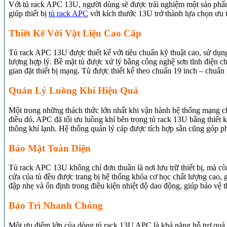
Với tủ rack APC 13U, người dùng sẽ được trải nghiệm một sản phẩm 
giúp thiết bị
tủ rack APC
với kích thước 13U trở thành lựa chọn ưu t
Thiết Kế Với Vật Liệu Cao Cấp
Tủ rack APC 13U được thiết kế với tiêu chuẩn kỹ thuật cao, sử dụn
lượng hợp lý. Bề mặt tủ được xử lý bằng công nghệ sơn tĩnh điện ch
gian đặt thiết bị mạng. Tủ được thiết kế theo chuẩn 19 inch – chuẩn 
Quản Lý Luồng Khí Hiệu Quả
Một trong những thách thức lớn nhất khi vận hành hệ thống mạng chí
điều đó, APC đã tối ưu luồng khí bên trong tủ rack 13U bằng thiết 
thông khí lạnh. Hệ thống quản lý cáp được tích hợp sẵn cũng góp phầ
Bảo Mật Toàn Diện
Tủ rack APC 13U không chỉ đơn thuần là nơi lưu trữ thiết bị, mà còn
cửa của tủ đều được trang bị hệ thống khóa cơ học chất lượng cao,
đập nhẹ và ổn định trong điều kiện nhiệt độ dao động, giúp bảo vệ th
Bảo Trì Nhanh Chóng
Một ưu điểm lớn của dòng tủ rack 13U APC là khả năng hỗ trợ quá trì