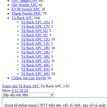
APC Smart-UPS
161
Dây Nguồn APC
42
KVM Switch APC
26
Thanh Nguồn PDU
79
Tủ Rack APC
104
Tủ Rack APC 32U
2
Tủ Rack APC 17U
2
Tủ Rack APC 6U
5
Tủ Rack APC 9U
3
Tủ Rack APC 12U
10
Tủ Rack APC 13U
2
Tủ Rack APC 18U
10
Tủ Rack APC 24U
7
Tủ Rack APC 38U
3
Tủ Rack APC 42U
31
Tủ Rack APC 44U
1
Tủ Rack APC 45U
9
Tủ Rack APC 48U
19
Chống Sét Lan Truyền
10
Trang chủ
Tủ Rack APC
Tủ Rack APC 13U
Show
9
12
18
24
Trong hệ thống mạng CNTT hiện đại, việc tổ chức, bảo vệ và quản l