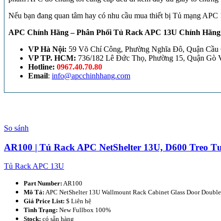
Nếu bạn đang quan tâm hay có nhu cầu mua thiết bị Tủ mạng APC 13
APC Chính Hãng – Phân Phối Tủ Rack APC 13U Chính Hãng
VP Hà Nội:
59 Võ Chí Công, Phường Nghĩa Đô, Quận Cầu G
VP TP. HCM:
736/182 Lê Đức Thọ, Phường 15, Quận Gò V
Hotline:
0967.40.70.80
Email
:
info@apcchinhhang.com
So sánh
AR100 | Tủ Rack APC NetShelter 13U, D600 Treo T
Tủ Rack APC 13U
Part Number:
AR100
Mô Tả:
APC NetShelter 13U Wallmount Rack Cabinet Glass Door Double
Giá Price List:
$ Liên hệ
Tình Trạng:
New Fullbox 100%
Stock:
có sẵn hàng