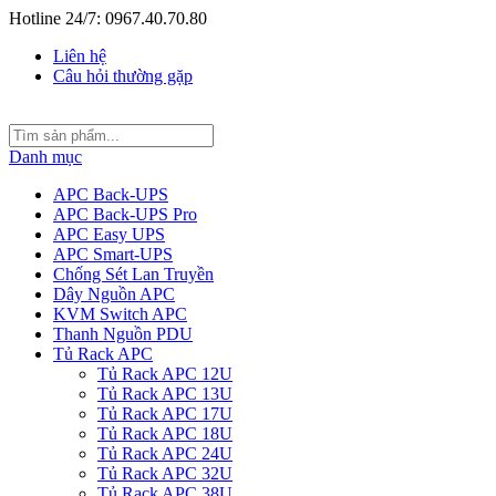
Hotline 24/7: 0967.40.70.80
Liên hệ
Câu hỏi thường gặp
Danh mục
APC Back-UPS
APC Back-UPS Pro
APC Easy UPS
APC Smart-UPS
Chống Sét Lan Truyền
Dây Nguồn APC
KVM Switch APC
Thanh Nguồn PDU
Tủ Rack APC
Tủ Rack APC 12U
Tủ Rack APC 13U
Tủ Rack APC 17U
Tủ Rack APC 18U
Tủ Rack APC 24U
Tủ Rack APC 32U
Tủ Rack APC 38U