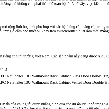
iều hướng mà không cần phải tháo dỡ toàn bộ tủ. Nhờ vậy, việc kiểm tr
mở rộng linh hoạt, rất phù hợp với các hệ thống cần nâng cấp trong t
ượng ổ cắm cho thiết bị, khay treo switch/router, quạt làm mát, máng 
nh riêng cho thị trường Việt Nam. Các sản phẩm này đang được APC Ch
ô tả
PC NetShelter 13U Wallmount Rack Cabinet Glass Door Double Hin
PC NetShelter 13U Wallmount Rack Cabinet Vented Door Double Hi
?
 Uy tín của chúng tôi được khẳng định qua các dự án lớn, nhỏ trong v
hực như CO, CQ, Invoice, Packing List… cùng mức giá tốt nhất trên t