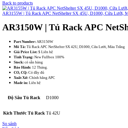
Back to products
AR3155W | Tủ Rack APC NetShelter SX 45U, D1000, Cửa Lưới, M
AR3150W | Tủ Rack APC NetShe
Part Number:
AR3150W
Mô Tả:
Tủ Rack APC NetShelter SX 42U, D1000, Cửa Lưới, Màu Trắng
Giá Price List:
$ Liên hệ
Tình Trạng:
New Fullbox 100%
Stock:
có sẵn hàng
Bảo Hành:
12 Tháng.
CO, CQ:
Có đầy đủ
Xuất Xứ:
Chính hãng APC
Made in:
Liên hệ
Độ Sâu Tủ Rack
D1000
Kích Thước Tủ Rack
Tủ 42U
So sánh