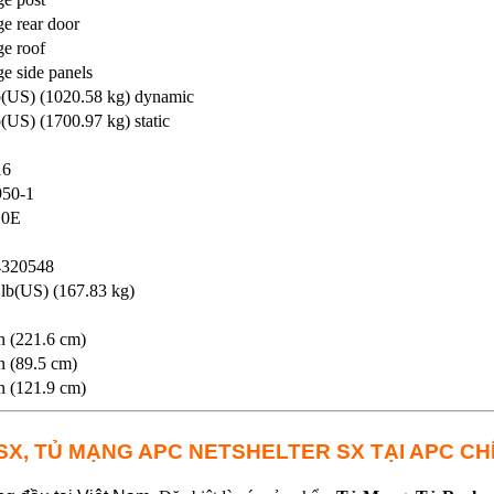
e rear door
ge roof
e side panels
b(US) (1020.58 kg) dynamic
(US) (1700.97 kg) static
16
50-1
10E
4320548
 lb(US) (167.83 kg)
n (221.6 cm)
n (89.5 cm)
n (121.9 cm)
SX, TỦ MẠNG APC NETSHELTER SX TẠI APC C