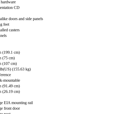
 hardware
ntation CD
like doors and side panels
g feet
talled casters
nels
n (199.1 cm)
n (75 cm)
n (107 cm)
 lb(US) (155.63 kg)
ference
ck-mountable
n (91.49 cm)
n (26.19 cm)
ge EIA mounting rail
e front door
ge post