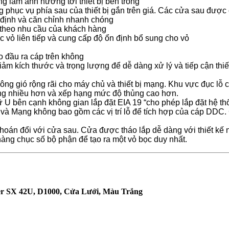
g làm ảnh hưởng tới thiết bị bên trong
 phục vụ phía sau của thiết bị gắn trên giá. Các cửa sau được ch
 định và căn chỉnh nhanh chóng
t theo nhu cầu của khách hàng
vỏ liên tiếp và cung cấp độ ổn định bổ sung cho vỏ
o đầu ra cáp trên không
ảm kích thước và trọng lượng để dễ dàng xử lý và tiếp cận thi
ng gió rộng rãi cho máy chủ và thiết bị mạng. Khu vực đục lỗ 
ủng nhiều hơn và xếp hạng mức độ thủng cao hơn.
ữ U bên cạnh không gian lắp đặt EIA 19 “cho phép lắp đặt hệ t
V và Mạng không bao gồm các vị trí lỗ để tích hợp của cáp DDC
hoán đổi với cửa sau. Cửa được tháo lắp dễ dàng với thiết kế 
àng chục số bộ phận để tạo ra một vỏ bọc duy nhất.
r SX 42U, D1000, Cửa Lưới, Màu Trắng