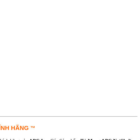
HÍNH HÃNG
™