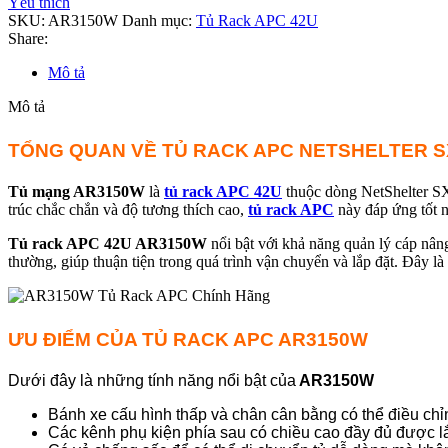
Yêu thích
SKU:
AR3150W
Danh mục:
Tủ Rack APC 42U
Share:
Mô tả
Mô tả
TỔNG QUAN VỀ TỦ RACK APC NETSHELTER S
Tủ mạng AR3150W
là
tủ rack APC 42U
thuộc dòng NetShelter SX,
trúc chắc chắn và độ tương thích cao,
tủ rack APC
này đáp ứng tốt nh
Tủ rack APC 42U AR3150W
nổi bật với khả năng quản lý cáp nâng
thường, giúp thuận tiện trong quá trình vận chuyển và lắp đặt. Đây là 
ƯU ĐIỂM CỦA TỦ RACK APC AR3150W
Dưới đây là những tính năng nổi bật của
AR3150W
Bánh xe cấu hình thấp và chân cân bằng có thể điều chỉ
Các kênh phụ kiện phía sau có chiều cao đầy đủ được l