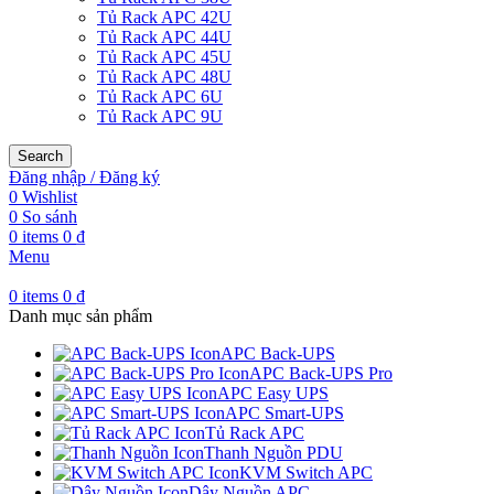
Tủ Rack APC 42U
Tủ Rack APC 44U
Tủ Rack APC 45U
Tủ Rack APC 48U
Tủ Rack APC 6U
Tủ Rack APC 9U
Search
Đăng nhập / Đăng ký
0
Wishlist
0
So sánh
0
items
0
₫
Menu
0
items
0
₫
Danh mục sản phẩm
APC Back-UPS
APC Back-UPS Pro
APC Easy UPS
APC Smart-UPS
Tủ Rack APC
Thanh Nguồn PDU
KVM Switch APC
Dây Nguồn APC