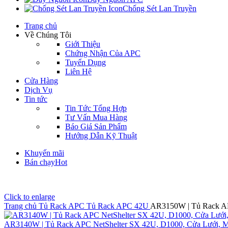
Chống Sét Lan Truyền
Trang chủ
Về Chúng Tôi
Giới Thiệu
Chứng Nhận Của APC
Tuyển Dụng
Liên Hệ
Cửa Hàng
Dịch Vụ
Tin tức
Tin Tức Tổng Hợp
Tư Vấn Mua Hàng
Báo Giá Sản Phẩm
Hướng Dẫn Kỹ Thuật
Khuyến mãi
Bán chạy
Hot
Click to enlarge
Trang chủ
Tủ Rack APC
Tủ Rack APC 42U
AR3150W | Tủ Rack AP
AR3140W | Tủ Rack APC NetShelter SX 42U, D1000, Cửa Lưới, M