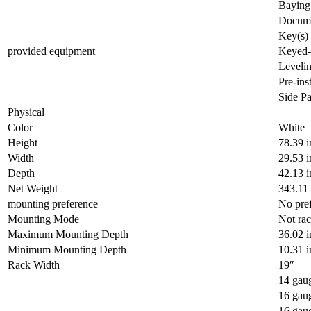
Baying
Docume
Key(s)
provided equipment
Keyed-a
Levelin
Pre-ins
Side Pa
Physical
Color
White
Height
78.39 i
Width
29.53 i
Depth
42.13 i
Net Weight
343.11
mounting preference
No pre
Mounting Mode
Not ra
Maximum Mounting Depth
36.02 i
Minimum Mounting Depth
10.31 i
Rack Width
19″
14 gau
16 gaug
16 gau