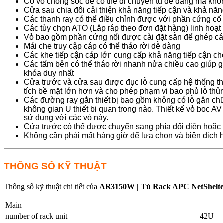
Có vỏ chống sốc để có thể di chuyển tủ dễ dàng mà khôn
Cửa sau chia đôi cải thiện khả năng tiếp cận và khả năng
Các thanh ray có thể điều chỉnh được với phần cứng cố
Các tùy chọn ATO (Lắp ráp theo đơn đặt hàng) linh hoạ
Vỏ bao gồm phần cứng nối được cài đặt sẵn để ghép các 
Mái che truy cập cáp có thể tháo rời dễ dàng
Các khe tiếp cận cáp lớn cung cấp khả năng tiếp cận ch
Các tấm bên có thể tháo rời nhanh nửa chiều cao giúp gi
khóa duy nhất
Cửa trước và cửa sau được đục lỗ cung cấp hệ thống thô
tích bề mặt lớn hơn và cho phép phạm vi bao phủ lỗ th
Các đường ray gắn thiết bị bao gồm không có lỗ gắn ch
không gian U thiết bị quan trọng nào. Thiết kế vỏ bọc A
sử dụng với các vỏ này.
Cửa trước có thể được chuyển sang phía đối diện hoặc 
Không cần phải mất hàng giờ để lựa chọn và biên dịch h
THÔNG SỐ KỸ THUẬT
Thông số kỹ thuật chi tiết của
AR3150W | Tủ Rack APC NetShelte
Main
number of rack unit
42U