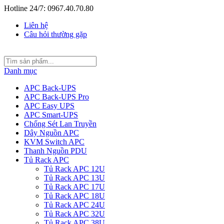
Hotline 24/7: 0967.40.70.80
Liên hệ
Câu hỏi thường gặp
Danh mục
APC Back-UPS
APC Back-UPS Pro
APC Easy UPS
APC Smart-UPS
Chống Sét Lan Truyền
Dây Nguồn APC
KVM Switch APC
Thanh Nguồn PDU
Tủ Rack APC
Tủ Rack APC 12U
Tủ Rack APC 13U
Tủ Rack APC 17U
Tủ Rack APC 18U
Tủ Rack APC 24U
Tủ Rack APC 32U
Tủ Rack APC 38U