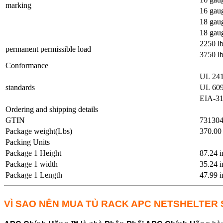
marking
16 gaug
18 gau
18 gaug
2250 l
permanent permissible load
3750 lb
Conformance
UL 24
standards
UL 609
EIA-3
Ordering and shipping details
GTIN
73130
Package weight(Lbs)
370.00
Packing Units
Package 1 Height
87.24 i
Package 1 width
35.24 i
Package 1 Length
47.99 i
VÌ SAO NÊN MUA TỦ RACK APC NETSHELTER 